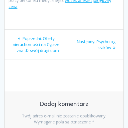
pracy personelu medycznego.
wózek anestezjologiczny
cena
Nawigacja
Poprzedni
Poprzedni:
Oferty
Następny
Następny:
Psycholog
wpisu
wpis:
nieruchomości na Cyprze
wpis:
kraków
– znajdź swój drugi dom
Dodaj komentarz
Twój adres e-mail nie zostanie opublikowany.
Wymagane pola są oznaczone
*