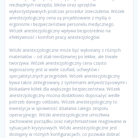
niezbędnych narzędzi, leków oraz sprzętów
wykorzystywanych podczas procedur znieczulenia. Wózek
anestezjologiczny cena są projektowane z myślą o
ergonomii i bezpieczeństwie personelu medycznego.
Wózek anestezjologiczny wpływa bezpośrednio na
efektywność i komfort pracy anestezjologów.
Wózki anestezjologiczne może być wykonany z różnych
materiałów – od stali nierdzewnej po lekkie, ale trwałe
tworzywa. Wózek anestezjologiczny cena często
wyposażony jest w wiele szuflad, uchwytów i
specjalistycznych przegródek. Wózek anestezjologiczny
bywa także zintegrowany z systemami antywstrząsowymi i
blokadami kółek dla większego bezpieczeństwa. Wózek
anestezjologiczny można dodatkowo doposażyć wedle
potrzeb danego oddziału. Wózek anestezjologiczny to
inwestycja w sprawność działania całego zespołu
operacyjnego. Wózki anestezjologiczne umożliwia
zachowanie porządku oraz natychmiastowe reagowanie w
sytuacjach kryzysowych. Wózki anestezjologiczne jest
dostępny w różnych konfiguracjach, co pozwala dobrać