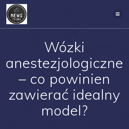
Skip
to
content
Wózki
anestezjologiczne
– co powinien
zawierać idealny
model?