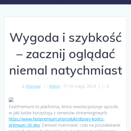
Wygoda i szybkość
– zacznij oglądać
niemal natychmiast
Wacław
Wpisy
16 maja, 2024
|
0
FastPremium to platforma, która rewolucjonizuje sposób,
w jaki ludzie korzystają z serwisów streamingowych.
https://www.fastpremium.pl/produkt/disney-konto-
premium-30-dni/
Zamiast marnować czas na poszukiwanie