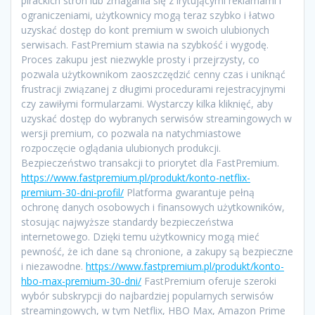
pirackich stron lub zmagania się z irytującymi reklamami i
ograniczeniami, użytkownicy mogą teraz szybko i łatwo
uzyskać dostęp do kont premium w swoich ulubionych
serwisach. FastPremium stawia na szybkość i wygodę.
Proces zakupu jest niezwykle prosty i przejrzysty, co
pozwala użytkownikom zaoszczędzić cenny czas i uniknąć
frustracji związanej z długimi procedurami rejestracyjnymi
czy zawiłymi formularzami. Wystarczy kilka kliknięć, aby
uzyskać dostęp do wybranych serwisów streamingowych w
wersji premium, co pozwala na natychmiastowe
rozpoczęcie oglądania ulubionych produkcji.
Bezpieczeństwo transakcji to priorytet dla FastPremium.
https://www.fastpremium.pl/produkt/konto-netflix-
premium-30-dni-profil/
Platforma gwarantuje pełną
ochronę danych osobowych i finansowych użytkowników,
stosując najwyższe standardy bezpieczeństwa
internetowego. Dzięki temu użytkownicy mogą mieć
pewność, że ich dane są chronione, a zakupy są bezpieczne
i niezawodne.
https://www.fastpremium.pl/produkt/konto-
hbo-max-premium-30-dni/
FastPremium oferuje szeroki
wybór subskrypcji do najbardziej popularnych serwisów
streamingowych, w tym Netflix, HBO Max, Amazon Prime