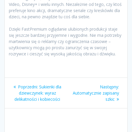
Video, Disney+ i wielu innych. Niezależnie od tego, czy ktoś
preferuje kino akcji, dramatyczne seriale czy kreskówki dla
dzieci, na pewno znajdzie tu coś dla siebie.
Dzięki FastPremium oglądanie ulubionych produkcji staje
się jeszcze bardziej przyjemne i wygodne. Nie ma potrzeby
martwienia się o reklamy czy ograniczenia czasowe –
użytkownicy mogą po prostu zanurzyć się w swojej
rozrywce i cieszyć się wysoką jakością obrazu i dźwięku.
Nawigacja
Poprzedni
Nastę
Poprzedni:
Sukienki dla
Następny:
wpisu
wpis:
wpis:
dziewczynek: wyraz
Automatycznie zapisany
delikatności i kobiecości
szkic