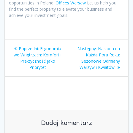
opportunities in Poland.
Offices Warsaw
Let us help you
find the perfect property to elevate your business and
achieve your investment goals.
Nawigacja
Poprzedni
Następny
Poprzedni:
Ergonomia
Następny:
Nasiona na
wpisu
wpis:
wpis:
we Wnętrzach: Komfort i
Każdą Pora Roku:
Praktyczność jako
Sezonowe Odmiany
Priorytet
Warzyw i Kwiatów!
Dodaj komentarz