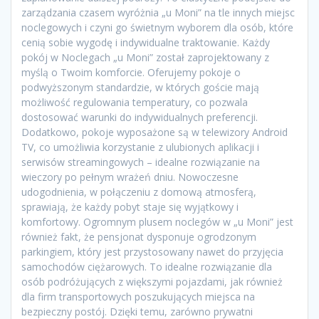
zarządzania czasem wyróżnia „u Moni” na tle innych miejsc
noclegowych i czyni go świetnym wyborem dla osób, które
cenią sobie wygodę i indywidualne traktowanie. Każdy
pokój w Noclegach „u Moni” został zaprojektowany z
myślą o Twoim komforcie. Oferujemy pokoje o
podwyższonym standardzie, w których goście mają
możliwość regulowania temperatury, co pozwala
dostosować warunki do indywidualnych preferencji.
Dodatkowo, pokoje wyposażone są w telewizory Android
TV, co umożliwia korzystanie z ulubionych aplikacji i
serwisów streamingowych – idealne rozwiązanie na
wieczory po pełnym wrażeń dniu. Nowoczesne
udogodnienia, w połączeniu z domową atmosferą,
sprawiają, że każdy pobyt staje się wyjątkowy i
komfortowy. Ogromnym plusem noclegów w „u Moni” jest
również fakt, że pensjonat dysponuje ogrodzonym
parkingiem, który jest przystosowany nawet do przyjęcia
samochodów ciężarowych. To idealne rozwiązanie dla
osób podróżujących z większymi pojazdami, jak również
dla firm transportowych poszukujących miejsca na
bezpieczny postój. Dzięki temu, zarówno prywatni