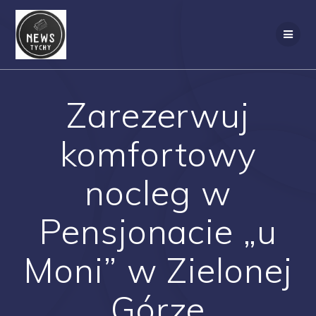
Skip
to
content
Zarezerwuj
komfortowy
nocleg w
Pensjonacie „u
Moni” w Zielonej
Górze