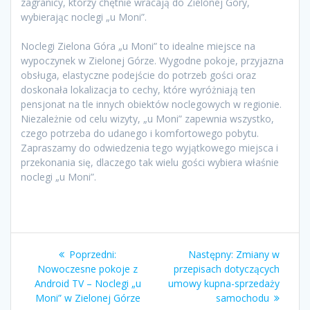
zagranicy, którzy chętnie wracają do Zielonej Góry,
wybierając noclegi „u Moni”.
Noclegi Zielona Góra „u Moni” to idealne miejsce na
wypoczynek w Zielonej Górze. Wygodne pokoje, przyjazna
obsługa, elastyczne podejście do potrzeb gości oraz
doskonała lokalizacja to cechy, które wyróżniają ten
pensjonat na tle innych obiektów noclegowych w regionie.
Niezależnie od celu wizyty, „u Moni” zapewnia wszystko,
czego potrzeba do udanego i komfortowego pobytu.
Zapraszamy do odwiedzenia tego wyjątkowego miejsca i
przekonania się, dlaczego tak wielu gości wybiera właśnie
noclegi „u Moni”.
Nawigacja
Poprzedni
Następny
Poprzedni:
Następny:
Zmiany w
wpisu
wpis:
wpis:
Nowoczesne pokoje z
przepisach dotyczących
Android TV – Noclegi „u
umowy kupna-sprzedaży
Moni” w Zielonej Górze
samochodu