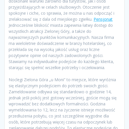
doskonałe warunki zarówno dla turystów, jak i osób
przyjeżdżających w celach służbowych. Otoczenie jest
spokojne i ciche, co sprawia, że można u nas odpocząć i
zrelaksować się z dala od miejskiego zgiełku.
Pensjonat
Jednocześnie bliskość miasta zapewnia łatwy dostęp do
wszystkich atrakcji Zielonej Góry, a także do
najważniejszych punktów komunikacyjnych. Nasza firma
ma wieloletnie doświadczenie w branży hotelarskiej, co
przekłada się na wysoką jakość usług oraz liczne
pozytywne opinie od naszych zadowolonych gości.
Stawiamy na indywidualne podejście do każdego klienta,
starając się spełnić wszelkie potrzeby i oczekiwania.
Noclegi Zielona Góra „u Moni” to miejsce, które wyróżnia
się elastycznym podejściem do potrzeb swoich gości.
Zameldowanie odbywa się standardowo o godzinie 14,
jednak jeśli pokój jest gotowy wcześniej, goście mogą się
wprowadzić bez dodatkowych formalności. Godzina
wymeldowania to 12, lecz na życzenie istnieje możliwość
przedłużenia pobytu, co jest szczególnie wygodne dla
osób, które potrzebują więcej czasu na odpoczynek lub
zaplanowanie dalszej podróży. To elastyczne podejście do