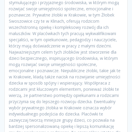
stymulującego i przyjaznego środowiska, w którym mogą
rozwijać swoje umiejętności społeczne, emocjonalne i
poznawcze. Prywatne żłobki w Krakowie, w tym Żłobek
Swoszowice czy te w Klinach, oferują rodzicom
wszechstronną opiekę i kompleksowy rozwój dla ich
maluszków. W placówkach tych pracują wykwalifikowani
specjaliści, w tym opiekunowie, pedagodzy i nauczyciele,
którzy mają doświadczenie w pracy z małymi dziećmi.
Najważniejszym celem tych żłobków jest stworzenie dla
dzieci bezpiecznego, inspirującego środowiska, w którym
mogą rozwijać swoje umiejętności społeczne,
emocjonalne i poznawcze. Niepubliczne żłobki, takie jak te
w Krakowie, kładą także nacisk na rozwijanie umiejętności
dziecka w sposób spójny i wspierający. Współpraca z
rodzicami jest kluczowym elementem, ponieważ żłobki te
wierzą, że partnerstwo pomiędzy opiekunami a rodzicami
przyczynia się do lepszego rozwoju dziecka. Ewentualny
wybór prywatnego żłobka w Krakowie oznacza wybór
indywidualnego podejścia do dziecka. Placówki te
zazwyczaj tworzą mniejsze grupy dzieci, co pozwala na
bardziej spersonalizowaną opiekę i lepszą komunikację