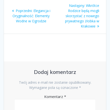
Nawigacja
Następny
Następny:
Wkrótce
wpisu
Poprzedni
wpis:
Poprzedni:
Elegancja i
Rodzice będą mogli
wpis:
Oryginalność: Elementy
skorzystać z nowego
Wodne w Ogrodzie
prywatnego żłobka w
Krakowie
Dodaj komentarz
Twój adres e-mail nie zostanie opublikowany.
Wymagane pola są oznaczone
*
Komentarz
*