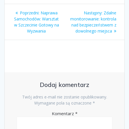
Nawigacja
Poprzedni
Następny
Poprzedni:
Naprawa
Następny:
Zdalne
wpisu
wpis:
wpis:
Samochodów: Warsztat
monitorowanie: kontrola
w Szczecinie Gotowy na
nad bezpieczeństwem z
Wyzwania
dowolnego miejsca
Dodaj komentarz
Twój adres e-mail nie zostanie opublikowany.
Wymagane pola są oznaczone
*
Komentarz
*