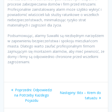
procesie zabezpieczania domów i firm przed intruzami.
Profesjonalnie zainstalowany alarm może szybko wykryć i
powiadomić właścicieli lub służby ratunkowe o wszelkich
niebezpieczeństwach, minimalizując ryzyko strat
materialnych i zagrożeń dla życia.
Podsumowując, alarmy Suwałki są niezbędnym narzędziem
w zapewnieniu bezpieczeństwa i spokoju mieszkańcom
miasta. Dlatego warto zaufać profesjonalnym firmom
zajmującym się montażem alarmów, aby mieć pewność, że
domy i firmy są odpowiednio chronione przed wszelkimi
zagrożeniami.
Nawigacja
Poprzedni
Poprzedni:
Odpowiedzi
Następny
Następny:
tktx – Krem do
wpisu
wpis:
na Potrzeby Każdego
wpis:
tatuażu
Pojazdu