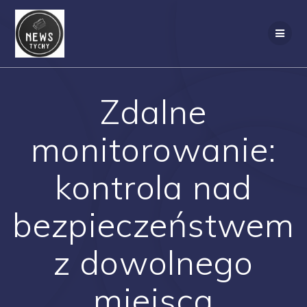
Skip
to
content
Zdalne
monitorowanie:
kontrola nad
bezpieczeństwem
z dowolnego
miejsca