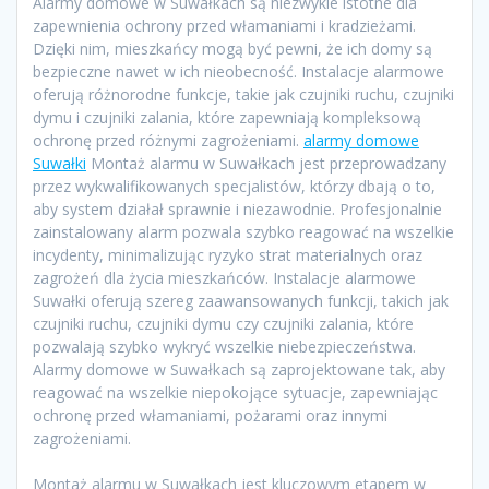
Alarmy domowe w Suwałkach są niezwykle istotne dla
zapewnienia ochrony przed włamaniami i kradzieżami.
Dzięki nim, mieszkańcy mogą być pewni, że ich domy są
bezpieczne nawet w ich nieobecność. Instalacje alarmowe
oferują różnorodne funkcje, takie jak czujniki ruchu, czujniki
dymu i czujniki zalania, które zapewniają kompleksową
ochronę przed różnymi zagrożeniami.
alarmy domowe
Suwałki
Montaż alarmu w Suwałkach jest przeprowadzany
przez wykwalifikowanych specjalistów, którzy dbają o to,
aby system działał sprawnie i niezawodnie. Profesjonalnie
zainstalowany alarm pozwala szybko reagować na wszelkie
incydenty, minimalizując ryzyko strat materialnych oraz
zagrożeń dla życia mieszkańców. Instalacje alarmowe
Suwałki oferują szereg zaawansowanych funkcji, takich jak
czujniki ruchu, czujniki dymu czy czujniki zalania, które
pozwalają szybko wykryć wszelkie niebezpieczeństwa.
Alarmy domowe w Suwałkach są zaprojektowane tak, aby
reagować na wszelkie niepokojące sytuacje, zapewniając
ochronę przed włamaniami, pożarami oraz innymi
zagrożeniami.
Montaż alarmu w Suwałkach jest kluczowym etapem w