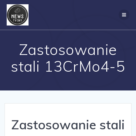
Skip
to
content
Zastosowanie
stali 13CrMo4-5
Zastosowanie stali