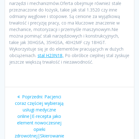
narzędzi i mechanizmów.Oferta obejmuje również stale
przeznaczone do łożysk, takie jak stal 1.3520 czy inne
odmiany węglowe i stopowe. Są cenione za wyjątkową
trwałość i precyzję pracy, co ma kluczowe znaczenie w
mechanice, motoryzacji i przemyśle maszynowym.Nie
można pominąć stali narzędziowych i konstrukcyjnych,
takie jak 30HGSA, 35HGSA, 40H2MF czy 18HGT.
Wykorzystuje się je do elementów pracujących w dużych
obciążeniach.
stal H23N18,
Po obróbce cieplnej stal zyskuje
jeszcze większą trwałość i niezawodność.
Nawigacja
Poprzedni
Poprzedni:
Pacjenci
wpisu
wpis:
coraz częściej wybierają
usługi medyczne
online|E-recepta jako
element nowoczesnej
opieki
zdrowotnej|Skierowanie