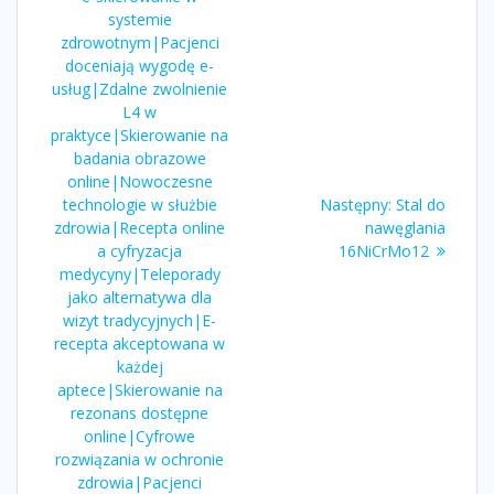
systemie
zdrowotnym|Pacjenci
doceniają wygodę e-
usług|Zdalne zwolnienie
L4 w
praktyce|Skierowanie na
badania obrazowe
online|Nowoczesne
Następny
technologie w służbie
Następny:
Stal do
wpis:
zdrowia|Recepta online
nawęglania
a cyfryzacja
16NiCrMo12
medycyny|Teleporady
jako alternatywa dla
wizyt tradycyjnych|E-
recepta akceptowana w
każdej
aptece|Skierowanie na
rezonans dostępne
online|Cyfrowe
rozwiązania w ochronie
zdrowia|Pacjenci