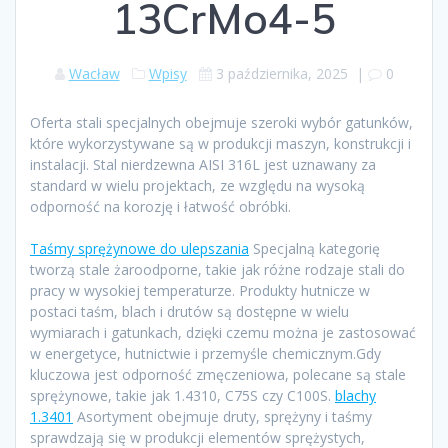
13CrMo4-5
Wacław
Wpisy
3 października, 2025
|
0
Oferta stali specjalnych obejmuje szeroki wybór gatunków,
które wykorzystywane są w produkcji maszyn, konstrukcji i
instalacji. Stal nierdzewna AISI 316L jest uznawany za
standard w wielu projektach, ze względu na wysoką
odporność na korozję i łatwość obróbki.
Taśmy sprężynowe do ulepszania
Specjalną kategorię
tworzą stale żaroodporne, takie jak różne rodzaje stali do
pracy w wysokiej temperaturze. Produkty hutnicze w
postaci taśm, blach i drutów są dostępne w wielu
wymiarach i gatunkach, dzięki czemu można je zastosować
w energetyce, hutnictwie i przemyśle chemicznym.Gdy
kluczowa jest odporność zmęczeniowa, polecane są stale
sprężynowe, takie jak 1.4310, C75S czy C100S.
blachy
1.3401
Asortyment obejmuje druty, sprężyny i taśmy
sprawdzają się w produkcji elementów sprężystych,